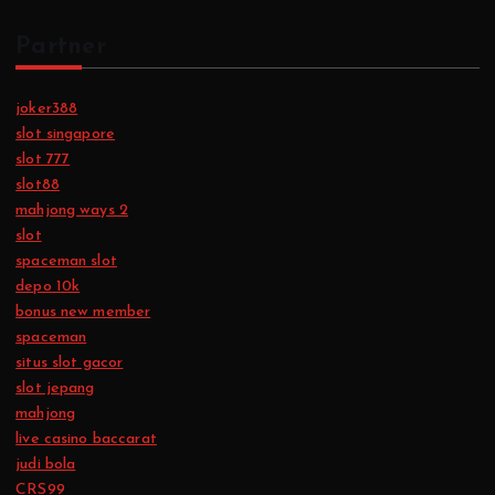
Partner
joker388
slot singapore
slot 777
slot88
mahjong ways 2
slot
spaceman slot
depo 10k
bonus new member
spaceman
situs slot gacor
slot jepang
mahjong
live casino baccarat
judi bola
CRS99