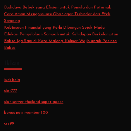
Budidaya Bebek yang Efisien untuk Pemula dan Peternak
Cara Aman Mengonsumsi Obat agar Terhindar dari Efek
Samping
Kebiasaan Finansial yang Perlu Dibangun Sejak Muda
Edukasi Pengelolaan Sampah untuk Kehidupan Berkelanjutan
Bakso Iga Sapi di Kota Malang: Kuliner Wajib untuk Pecinta
Bakso
Iklan
judi bola
slot777
slot server thailand super gacor
bonus new member 100
crs99