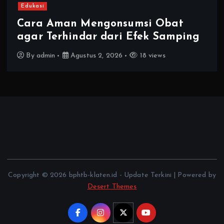
Edukasi
Cara Aman Mengonsumsi Obat
agar Terhindar dari Efek Samping
By
admin
Agustus 2, 2026
18 views
Copyright © 2026 bphtb-klaten.id - Update Terkini | Powered by
Desert Themes