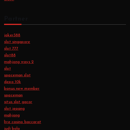
Partner
joker388
slot singapore
slot 777
slot88
mahjong ways 2
slot
spaceman slot
depo 10k
bonus new member
spaceman
situs slot gacor
slot jepang
mahjong
live casino baccarat
judi bola