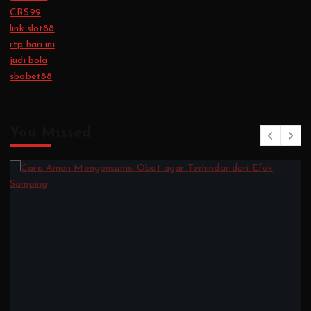
CRS99
link slot88
rtp hari ini
judi bola
sbobet88
You Missed