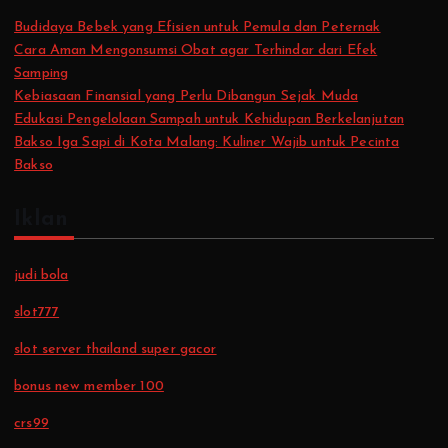
Budidaya Bebek yang Efisien untuk Pemula dan Peternak
Cara Aman Mengonsumsi Obat agar Terhindar dari Efek
Samping
Kebiasaan Finansial yang Perlu Dibangun Sejak Muda
Edukasi Pengelolaan Sampah untuk Kehidupan Berkelanjutan
Bakso Iga Sapi di Kota Malang: Kuliner Wajib untuk Pecinta
Bakso
Iklan
judi bola
slot777
slot server thailand super gacor
bonus new member 100
crs99