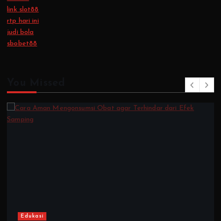
link slot88
rtp hari ini
judi bola
sbobet88
You Missed
Edukasi